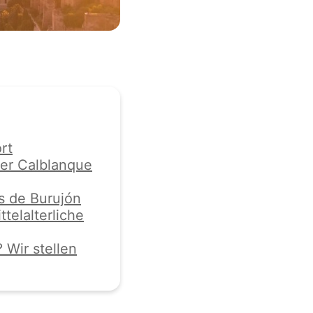
rt
er Calblanque
s de Burujón
telalterliche
 Wir stellen