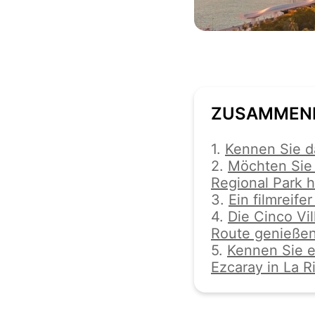
ZUSAMMEN
1.
Kennen Sie d
2.
Möchten Sie 
Regional Park h
3.
Ein filmreif
4.
Die Cinco Vil
Route genieße
5.
Kennen Sie e
Ezcaray in La R