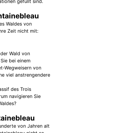
ionen gefüllt sind.
ntainebleau
des Waldes von
re Zeit nicht mit:
 der Wald von
 Sie bei einem
net-Wegweisern von
ne viel anstrengendere
ssif des Trois
rum navigieren Sie
Waldes?
tainebleau
underte von Jahren alt