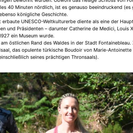
önigen bewohnt wurden. Obwohl das riesige Schloss von Fon
lles 40 Minuten nördlich, ist es genauso beeindruckend (es
 ebenso königliche Geschichte.
t erbaute UNESCO-Weltkulturerbe diente als eine der Haupt
en und Präsidenten – darunter Catherine de Medici, Louis 
 1927 ein Museum wurde.
s am östlichen Rand des Waldes in der Stadt Fontainebleau
lsaal, das opulente türkische Boudoir von Marie-Antoinett
inschließlich seines prächtigen Thronsaals).