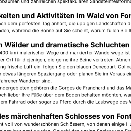
ubbäumen und zahlreichen spektakulären Sandsteinfelsformat
eiten und Aktivitäten im Wald von Fo
nach dem perfekten Tag anhört, die üppigen Landschaften 
den, während die Sonne auf Sie scheint, warum füllen Sie Ih
 Wälder und dramatische Schluchten
1400 km) malerischer Wege und markierter Wanderwege ist
er Ort für diejenigen, die gerne ihre Beine vertreten. Atmen
ng frische Luft ein, folgen Sie den blauen Denecourt-Coli
n etwas längeren Spaziergang oder planen Sie im Voraus ei
fahrener Wanderer sind.
ndergebieten gehören die Gorges de Franchard und das Ma
och lieber Ihre Füße über dem Boden behalten möchten, wa
 dem Fahrrad oder sogar zu Pferd durch die Laubwege des 
des märchenhaften Schlosses von Fon
cht voll von wunderschönen Schlössern, von denen einige H