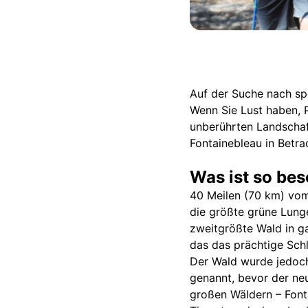
Auf der Suche nach sp
Wenn Sie Lust haben, P
unberührten Landschaf
Fontainebleau in Betra
Was ist so be
40 Meilen (70 km) vom
die größte grüne Lunge
zweitgrößte Wald in g
das das prächtige Sch
Der Wald wurde jedoch
genannt, bevor der ne
großen Wäldern – Font