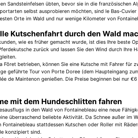
den Sandsteinfelsen übten, bevor sie in die französischen A
portarten selbst ausprobieren möchten, sind le Bas-Cuvier
esten Orte im Wald und nur wenige Kilometer von Fontaineb
nelle Kutschenfahrt durch den Wald ma
nden, wie es früher gemacht wurde, ist dies Ihre beste Op
 Pferdekutsche zurück und lassen Sie den Wind durch Ihre
leiten.
a Fôret betrieben, können Sie eine Kutsche mit Fahrer für 
tige geführte Tour von Porte Doree (dem Haupteingang zu
llée de Maintenon genießen. Die Preise beginnen bei nur €
me mit dem Hundeschlitten fahren
ausflugs in den Wald von Fontainebleau eine neue Fähigkei
ine überraschend beliebte Aktivität. Da Schnee außer im Wi
in Fontainebleau stattdessen Kutschen oder Roller mit Rädern
e konzipiert sind.