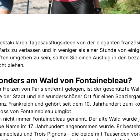
ektakulären Tagesausflugsideen von der eleganten französ
aris zu verlassen und in weniger als einer Stunde von einig
ten umgeben zu sein, sollten Sie einen Ausflug in den be
cht ziehen.
sonders am Wald von Fontainebleau?
 Herzen von Paris entfernt gelegen, ist der geschützte Wa
 der Stadt und ein wunderschöner Ort für einen Spaziergan
anz Frankreich und gehört seit dem 10. Jahrhundert zum kö
loss von Fontainebleau umgibt.
 nicht immer Fontainebleau genannt. Der alte Wald wurde j
ue Name im 17. Jahrhundert angenommen wurde. Er besteht 
ainebleau und Trois Pignons – die beide mit Tausenden von