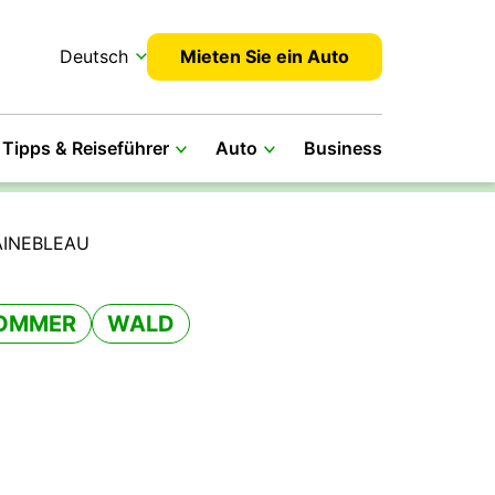
Deutsch
Mieten Sie ein Auto
Tipps & Reiseführer
Auto
Business
AINEBLEAU
OMMER
WALD
d