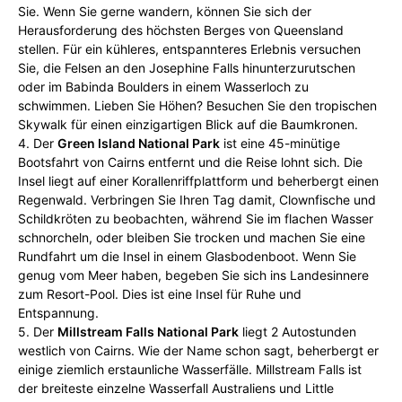
Sie. Wenn Sie gerne wandern, können Sie sich der
Herausforderung des höchsten Berges von Queensland
stellen. Für ein kühleres, entspannteres Erlebnis versuchen
Sie, die Felsen an den Josephine Falls hinunterzurutschen
oder im Babinda Boulders in einem Wasserloch zu
schwimmen. Lieben Sie Höhen? Besuchen Sie den tropischen
Skywalk für einen einzigartigen Blick auf die Baumkronen.
4. Der
Green Island National Park
ist eine 45-minütige
Bootsfahrt von Cairns entfernt und die Reise lohnt sich. Die
Insel liegt auf einer Korallenriffplattform und beherbergt einen
Regenwald. Verbringen Sie Ihren Tag damit, Clownfische und
Schildkröten zu beobachten, während Sie im flachen Wasser
schnorcheln, oder bleiben Sie trocken und machen Sie eine
Rundfahrt um die Insel in einem Glasbodenboot. Wenn Sie
genug vom Meer haben, begeben Sie sich ins Landesinnere
zum Resort-Pool. Dies ist eine Insel für Ruhe und
Entspannung.
5. Der
Millstream Falls National Park
liegt 2 Autostunden
westlich von Cairns. Wie der Name schon sagt, beherbergt er
einige ziemlich erstaunliche Wasserfälle. Millstream Falls ist
der breiteste einzelne Wasserfall Australiens und Little