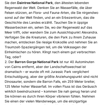
Sie den
Daintree National Park
, den ältesten lebenden
Regenwald der Welt. Denken Sie an Wasserfälle, die über
Felsen stürzen, an Flora- und Fauna-Arten, die Sie nirgendwo
sonst auf der Welt finden, und an ein Erbezentrum, das die
Geschichte des Landes erzählt. Tauchen Sie in üppige
Wasserbecken ein, sehen Sie, wo der Regenwald auf das
Meer trifft, oder wandern Sie zum Aussichtspunkt Alexandra.
Verfolgen Sie die Kreaturen, die den Park zu ihrem Zuhause
machen, entdecken Sie riesige Krokodile und nehmen Sie an
Traumzeit-Spaziergängen teil, um die Volkssagen der
Einheimischen zu hören. Klingt nach einem gut verbrachten
Tag, oder?
2. Der
Barron Gorge National Park
ist nur 40 Autominuten
von Cairns entfernt, aber der Landschaftswechsel ist
dramatisch – er wurde oft mit Jurassic Park verglichen!
Entschuldigung, aber der größte Anziehungspunkt sind nicht
Dinosaurier, sondern die Barron Falls, ein 259 Meter breiter,
125 Meter hoher Wasserfall. Im vollen Fluss ist das Geräusch
wirklich beeindruckend – kommen Sie nah genug heran und
Sie können es durch Ihren Körper vibrieren fühlen. Nehmen
Sie einen der vielen Wanderwege, um die einzigartige