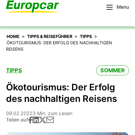
Menu
Deutsch
Mieten Sie ein Auto
>
>
>
HOME
TIPPS & REISEFÜHRER
TIPPS
ÖKOTOURISMUS: DER ERFOLG DES NACHHALTIGEN
REISENS
TIPPS
SOMMER
Ökotourismus: Der Erfolg
des nachhaltigen Reisens
09.02.2022
3 Min. zum Lesen
Teilen auf