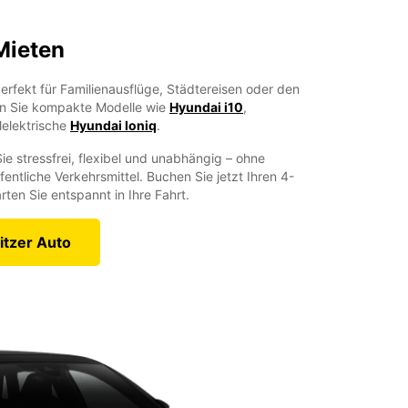
Mieten
perfekt für Familienausflüge, Städtereisen oder den
en Sie kompakte Modelle wie
Hyundai i10
,
lelektrische
Hyundai Ioniq
.
ie stressfrei, flexibel und unabhängig – ohne
entliche Verkehrsmittel. Buchen Sie jetzt Ihren 4-
rten Sie entspannt in Ihre Fahrt.
itzer Auto