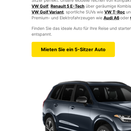
Sitzer perfekt. Unsere Modelle reichen von kompak
VW Golf
,
Renault 5 E-Tech
über geräumige Kombis
VW Golf Variant
, sportliche SUVs wie
VW T-Roc
u
Premium- und Elektrofahrzeugen wie
Audi A6
oder
Finden Sie das ideale Auto für Ihre Reise und starten
entspannt.
Mieten Sie ein 5-Sitzer Auto