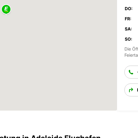
DO:
FR:
SA:
SO:
Die Öf
Feiert