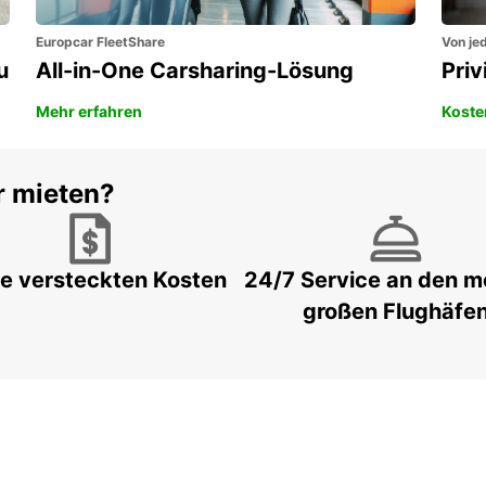
Europcar FleetShare
Von jed
u
All-in-One Carsharing-Lösung
Pri
Mehr erfahren
Koste
r mieten?
e versteckten Kosten
24/7 Service an den m
großen Flughäfe