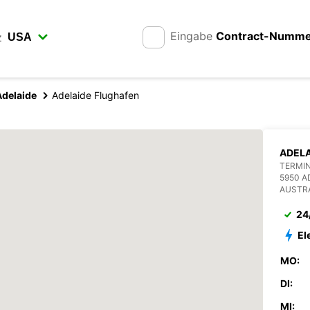
Eingabe
Contract-Numm
z
Adelaide
Adelaide Flughafen
ADELA
TERMIN
5950 A
AUSTR
24
El
MO:
DI:
MI: