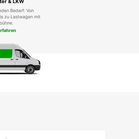
ter & LKW
eden Bedarf: Von
bis zu Lastwagen mit
bühne.
rfahren