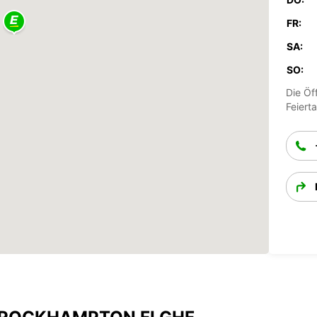
FR:
SA:
SO:
Die Öf
Feiert