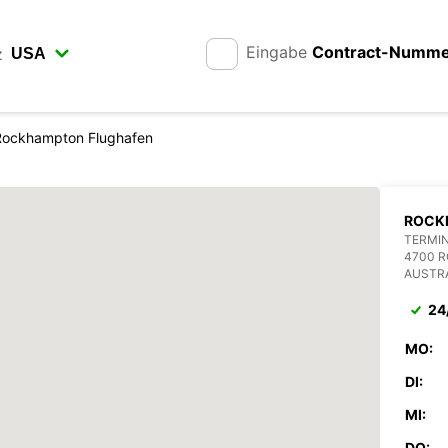
Eingabe
Contract-Numm
z
Rockhampton Flughafen
ROCK
TERMIN
4700 
AUSTR
24
MO:
DI:
MI:
DO: