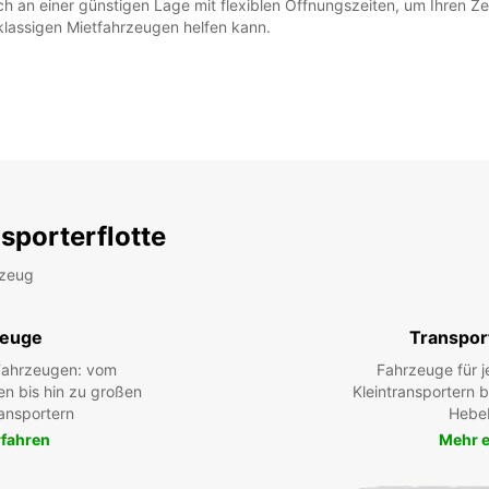
an einer günstigen Lage mit flexiblen Öffnungszeiten, um Ihren Zei
klassigen Mietfahrzeugen helfen kann.
sporterflotte
rzeug
zeuge
Transpor
 Fahrzeugen: vom
Fahrzeuge für j
en bis hin zu großen
Kleintransportern 
ansportern
Hebe
rfahren
Mehr e