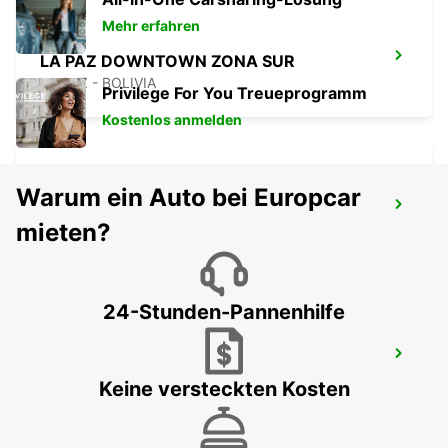
Mehr erfahren
LA PAZ DOWNTOWN ZONA SUR
LA PAZ - BOLIVIA
Privilege For You Treueprogramm
Kostenlos anmelden
Warum ein Auto bei Europcar
LA PAZ INNENSTADT
mieten?
LA PAZ - BOLIVIA
24-Stunden-Pannenhilfe
LA PAZ (BOLIVIEN) FLUGHAFEN EL ALTO
LA PAZ - BOLIVIA
Keine versteckten Kosten