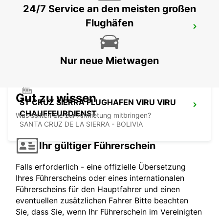
24/7 Service an den meisten großen
Flughäfen
SANTA CRUZ INNENSTADT
SANTA CRUZ - BOLIVIA
Nur neue Mietwagen
Gut zu wissen
ST CRUZ SIERRA FLUGHAFEN VIRU VIRU
CHAUFFEURDIENST
Was sollten Sie zur Anmietung mitbringen?
SANTA CRUZ DE LA SIERRA - BOLIVIA
Ihr gültiger Führerschein
Falls erforderlich - eine offizielle Übersetzung
Ihres Führerscheins oder eines internationalen
Führerscheins für den Hauptfahrer und einen
eventuellen zusätzlichen Fahrer Bitte beachten
Sie, dass Sie, wenn Ihr Führerschein im Vereinigten