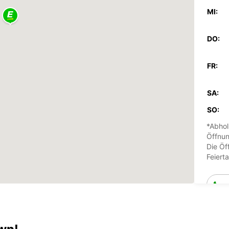
MI:
DO:
FR:
SA:
SO:
*Abhol
Öffnun
Die Öf
Feiert