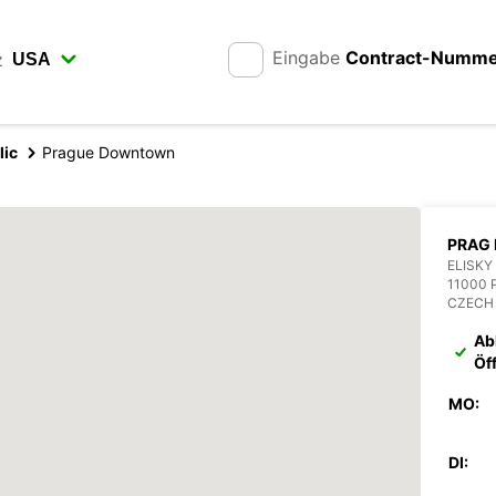
Eingabe
Contract-Numm
z
lic
Prague Downtown
PRAG
ELISKY
11000 
CZECH
Ab
Öf
MO:
DI: