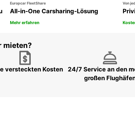
Europcar FleetShare
Von jed
u
All-in-One Carsharing-Lösung
Pri
Mehr erfahren
Koste
r mieten?
e versteckten Kosten
24/7 Service an den m
großen Flughäfe