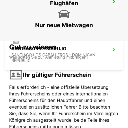
SANTIAGO DEL CIBAO INT. FLUGHAFEN
Flughäfen
SANTIAGO DE LOS CABALEROS - DOMINICAN
REPUBLIC
Nur neue Mietwagen
Gut zu wissen
SANTIAGO EL EMBRUJO
SANTIAGO LOS CABALLEROS - DOMINICAN
Was sollten Sie zur Anmietung mitbringen?
REPUBLIC
Ihr gültiger Führerschein
Falls erforderlich - eine offizielle Übersetzung
Ihres Führerscheins oder eines internationalen
Führerscheins für den Hauptfahrer und einen
eventuellen zusätzlichen Fahrer Bitte beachten
Sie, dass Sie, wenn Ihr Führerschein im Vereinigten
Königreich ausgestellt wurde, beide Teile Ihres
Führerscheins mitbringen müssen.