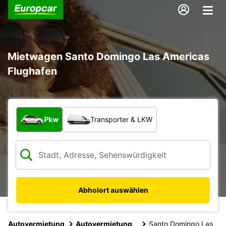
Mietwagen Santo Domingo Las Americas
Flughafen
Welche Art von Fahrzeug?
Pkw
Transporter & LKW
Abholort auswählen
Autovermietung
Autovermietung
Santo Domingo Las