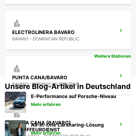
ELECTROLINERA BAVARO
BAVARO - DOMINICAN REPUBLIC
Weitere Stationen
PUNTA CANA/BAVARO
BAVARO - DOMINICAN REPUBLIC
Unsere Blog-Artikel in Deutschland
E-Performance auf Porsche-Niveau
Mehr erfahren
PUNTA CANA (BAVARO)
All-in-One Carsharing-Lösung
CHAUFFEURDIENST
Mehr erfahren