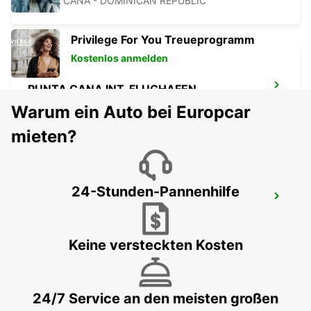
PUNTA CANA - DOMINICAN REPUBLIC
Privilege For You Treueprogramm
Kostenlos anmelden
PUNTA CANA INT. FLUGHAFEN
PUNTA CANA - DOMINICAN REPUBLIC
Warum ein Auto bei Europcar
mieten?
24-Stunden-Pannenhilfe
PUNTA CANA INT. FLUGHAFEN
CHAUFFEURDIENST
BAVARO - DOMINICAN REPUBLIC
Keine versteckten Kosten
24/7 Service an den meisten großen