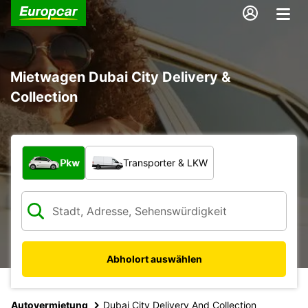
Mietwagen Dubai City Delivery &
Collection
Welche Art von Fahrzeug?
Pkw
Transporter & LKW
Abholort auswählen
Autovermietung
Dubai City Delivery And Collection