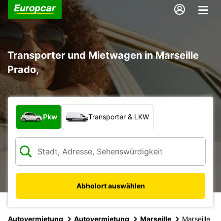
Transporter und Mietwagen in Marseille
Prado,
Welche Art von Fahrzeug?
Pkw
Transporter & LKW
Abholort auswählen
Autovermietung
Autovermietung
Marseille
Marseille