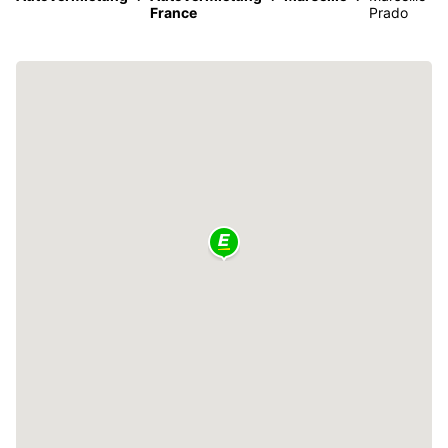
France
Prado