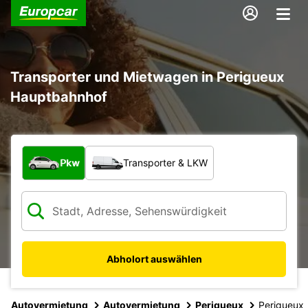
Transporter und Mietwagen in Perigueux
Hauptbahnhof
Welche Art von Fahrzeug?
Pkw
Transporter & LKW
Abholort auswählen
Autovermietung
Autovermietung
Perigueux
Perigueux