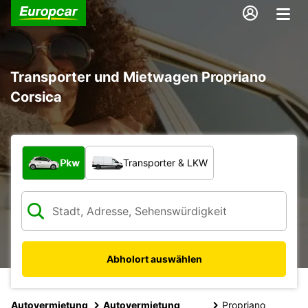
Transporter und Mietwagen Propriano
Corsica
Welche Art von Fahrzeug?
Pkw
Transporter & LKW
Abholort auswählen
Autovermietung
Autovermietung
Propriano