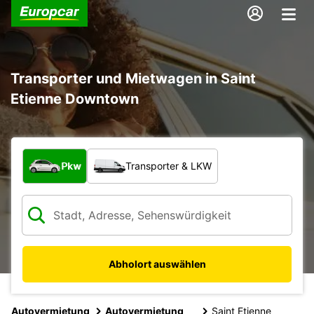
Transporter und Mietwagen in Saint
Etienne Downtown
Welche Art von Fahrzeug?
Pkw
Transporter & LKW
Abholort auswählen
Autovermietung
Autovermietung
Saint Etienne