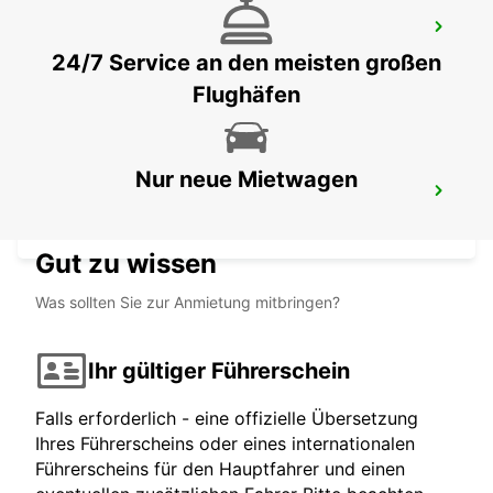
VILLEFRANCHE-SUR-SAONE
VILLEFRANCHE SUR SAONE - FRANCE
24/7 Service an den meisten großen
Flughäfen
Nur neue Mietwagen
VALENCE TGV BAHNHOF
ALIXAN - FRANCE
Gut zu wissen
Was sollten Sie zur Anmietung mitbringen?
Ihr gültiger Führerschein
Falls erforderlich - eine offizielle Übersetzung
Ihres Führerscheins oder eines internationalen
Führerscheins für den Hauptfahrer und einen