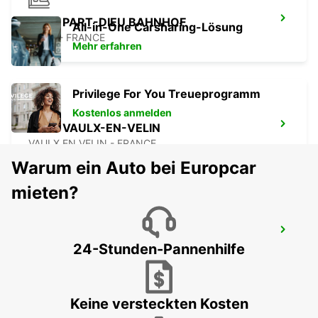
LYON PART-DIEU BAHNHOF
All-in-One Carsharing-Lösung
LYON - FRANCE
Mehr erfahren
Privilege For You Treueprogramm
Kostenlos anmelden
LYON VAULX-EN-VELIN
VAULX EN VELIN - FRANCE
Warum ein Auto bei Europcar
mieten?
LYONER FLUGHAFEN
24-Stunden-Pannenhilfe
LYON - FRANCE
Keine versteckten Kosten