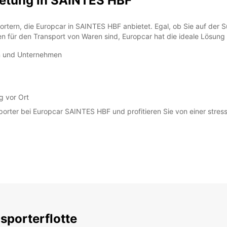
etung in SAINTES HBF
ortern, die Europcar in SAINTES HBF anbietet. Egal, ob Sie auf der 
für den Transport von Waren sind, Europcar hat die ideale Lösung f
SA:
n und Unternehmen
g vor Ort
SO:
rter bei Europcar SAINTES HBF und profitieren Sie von einer stressf
*Abhol
Öffnun
Die Öf
Feiert
sporterflotte