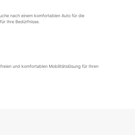
14:00 - 18:00
00:00 - 07:59*
12:01 - 13:59*
Suche nach einem komfortablen Auto für die
18:01 - 23:59*
ür Ihre Bedürfnisse.
08:00 - 12:00
14:00 - 18:00
00:00 - 07:59*
12:01 - 13:59*
18:01 - 23:59*
Geschlossen
reien und komfortablen Mobilitätslösung für Ihren
00:00 - 23:59*
ung und Rückgabe außerhalb der
gszeiten verfügbar
fnungszeiten können aufgrund von gesetzlichen
agen variieren.
+33 (0) 546925610
Route