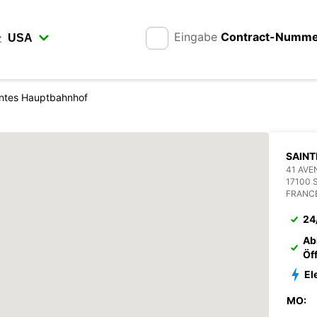
Eingabe
Contract-Numm
z
ntes Hauptbahnhof
SAINT
41 AVE
17100 
FRANC
24
Ab
Öf
El
MO: