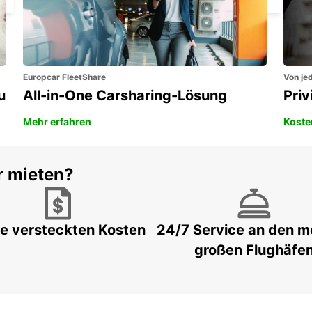
Europcar FleetShare
Von jed
u
All-in-One Carsharing-Lösung
Pri
Mehr erfahren
Koste
r mieten?
e versteckten Kosten
24/7 Service an den m
großen Flughäfe