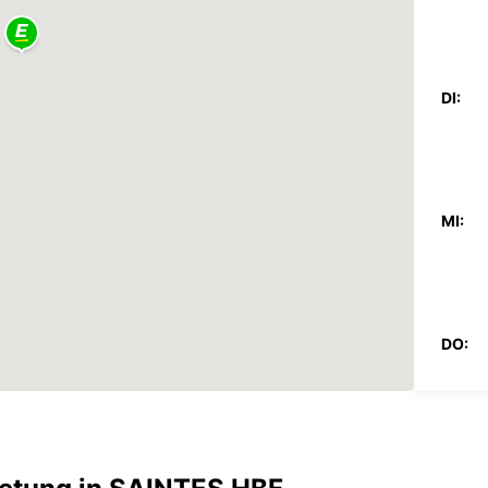
DI:
MI:
DO:
FR: