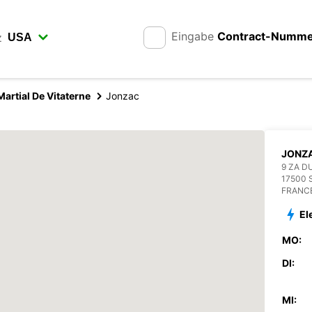
Eingabe
Contract-Numm
z
Martial De Vitaterne
Jonzac
JONZ
9 ZA D
17500 
FRANC
El
MO:
DI:
MI: