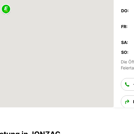
DO:
FR:
SA:
SO:
Die Öf
Feiert