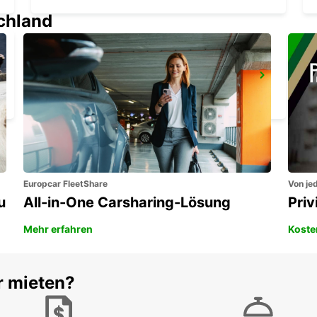
schland
LIBOURNE BAHNHOF
LIBOURNE - FRANCE
Europcar FleetShare
Von jed
u
All-in-One Carsharing-Lösung
Pri
Mehr erfahren
Koste
r mieten?