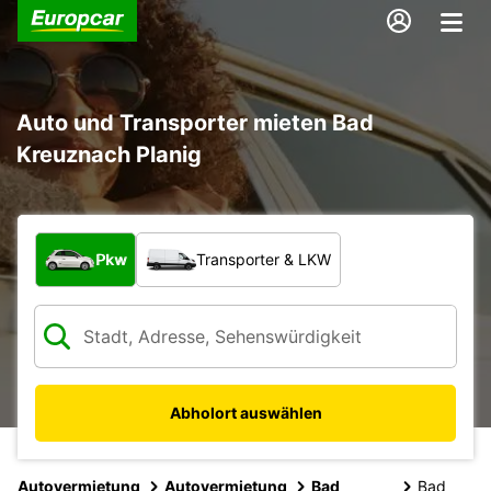
Auto und Transporter mieten Bad
Kreuznach Planig
Welche Art von Fahrzeug?
Pkw
Transporter & LKW
Abholort auswählen
Autovermietung
Autovermietung
Bad
Bad