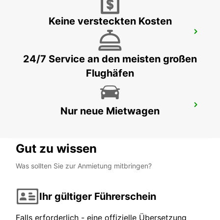
Keine versteckten Kosten
RAMSTEIN
RAMSTEIN - GERMANY
24/7 Service an den meisten großen
Flughäfen
FRANKFURT FLUGHAFEN TERMINAL 1
Nur neue Mietwagen
FRANKFURT AM MAIN - GERMANY
Gut zu wissen
Was sollten Sie zur Anmietung mitbringen?
Ihr gültiger Führerschein
Falls erforderlich - eine offizielle Übersetzung