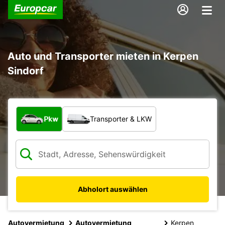
Auto und Transporter mieten in Kerpen
Sindorf
Welche Art von Fahrzeug?
Pkw
Transporter & LKW
Abholort auswählen
Autovermietung
Autovermietung
Kerpen