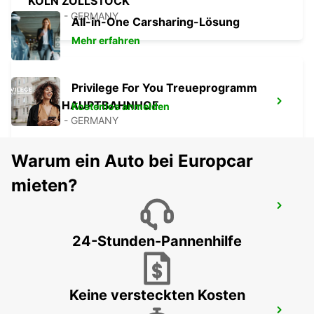
KÖLN ZOLLSTOCK
KOELN - GERMANY
All-in-One Carsharing-Lösung
Mehr erfahren
Privilege For You Treueprogramm
KÖLN HAUPTBAHNHOF
Kostenlos anmelden
KOELN - GERMANY
Warum ein Auto bei Europcar
mieten?
KÖLN DEUTZ MESSE
KOELN - GERMANY
24-Stunden-Pannenhilfe
Keine versteckten Kosten