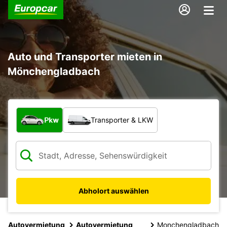
Auto und Transporter mieten in
Mönchengladbach
Welche Art von Fahrzeug?
Pkw
Transporter & LKW
Abholort auswählen
Autovermietung
Autovermietung
Monchengladbach