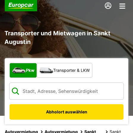
Transporter und Mietwagen in Sankt
Augustin
Welche Art von Fahrzeug?
Pkw
Transporter & LKW
Abholort auswählen
Autovermietung
Autovermietung
Sankt
Sankt