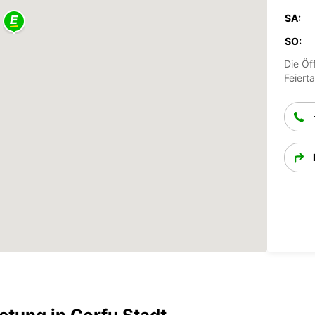
SA:
SO:
Die Öf
Feiert