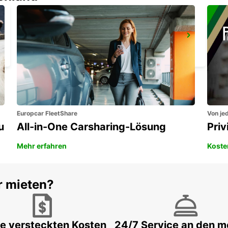
KEFALONIA FLUGHAFEN
KEFALONIA - GREECE
Europcar FleetShare
Von jed
u
All-in-One Carsharing-Lösung
Pri
Mehr erfahren
Koste
r mieten?
e versteckten Kosten
24/7 Service an den m