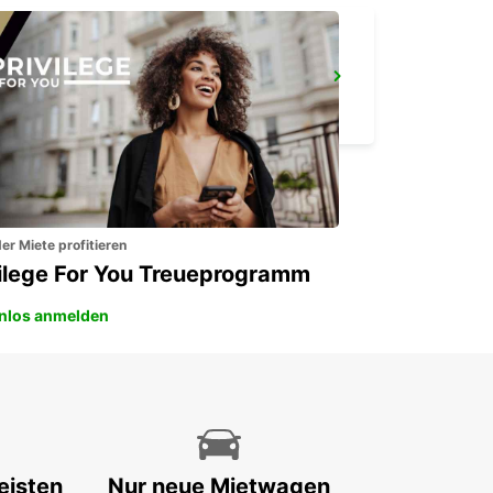
OHRID ST PAUL THE APOSTLE FLUGHAFEN
OHRID - MACEDONIA
er Miete profitieren
vilege For You Treueprogramm
nlos anmelden
eisten
Nur neue Mietwagen