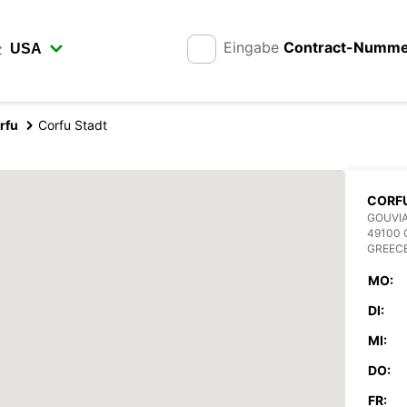
Eingabe
Contract-Numm
z
rfu
Corfu Stadt
CORF
GOUVIA
49100
GREEC
MO:
DI:
MI:
DO:
FR: