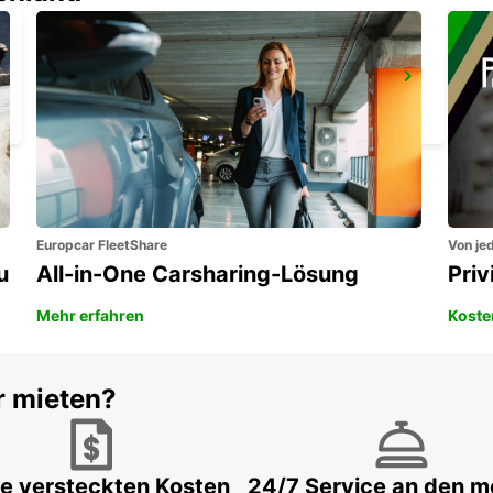
SANTORINI FLUGHAFEN
SANTORINI - GREECE
Europcar FleetShare
Von jed
u
All-in-One Carsharing-Lösung
Pri
Mehr erfahren
Koste
r mieten?
e versteckten Kosten
24/7 Service an den m