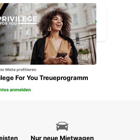
DALAMAN FLUGHAFEN MEET & GREET
DALAMAN - TURKEY
er Miete profitieren
vilege For You Treueprogramm
nlos anmelden
eisten
Nur neue Mietwagen