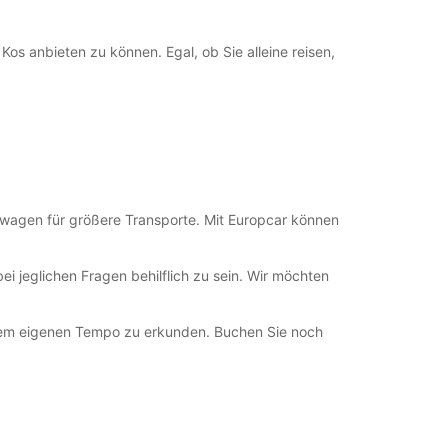
ung und Rückgabe außerhalb der
gszeiten verfügbar
fnungszeiten können aufgrund von gesetzlichen
Kos anbieten zu können. Egal, ob Sie alleine reisen,
agen variieren.
+30 (0) 6947438471
Route
rwagen für größere Transporte. Mit Europcar können
i jeglichen Fragen behilflich zu sein. Wir möchten
Ihrem eigenen Tempo zu erkunden. Buchen Sie noch