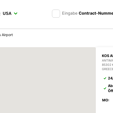
Eingabe
Contract-Numm
z
 Airport
KOS A
ANTIMA
85302 
GREEC
24
Ab
Öf
MO: