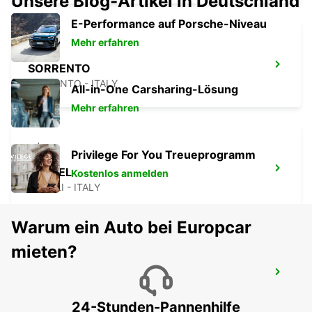
Unsere Blog-Artikel in Deutschland
E-Performance auf Porsche-Niveau
Mehr erfahren
SORRENTO
SORRENTO - ITALY
All-in-One Carsharing-Lösung
Mehr erfahren
Privilege For You Treueprogramm
NEAPEL
Kostenlos anmelden
NAPOLI - ITALY
Warum ein Auto bei Europcar
mieten?
FOGGIA
FOGGIA - ITALY
24-Stunden-Pannenhilfe