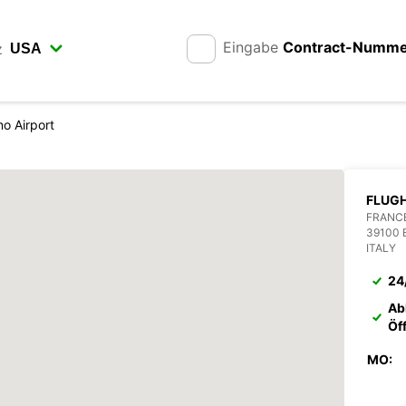
Eingabe
Contract-Numm
z
o Airport
FLUG
FRANC
39100
ITALY
24
Ab
Öf
MO: