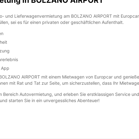
ietung in BOLZANO AIRPORT
Auto- und Lieferwagenvermietung am BOLZANO AIRPORT mit Europcar. 
SA:
len, sei es für einen privaten oder geschäftlichen Aufenthalt.
en
heit
SO:
tzung
*Abhol
rerlebnis
Öffnun
e App
Die Öf
OLZANO AIRPORT mit einem Mietwagen von Europcar und genießen Si
Feiert
nen mit Rat und Tat zur Seite, um sicherzustellen, dass Ihr Mietwag
m Bereich Autovermietung, und erleben Sie erstklassigen Service un
nd starten Sie in ein unvergessliches Abenteuer!