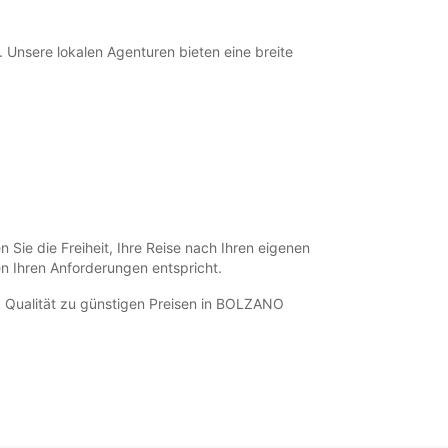
12:31 - 13:59*
18:01 - 19:00*
Unsere lokalen Agenturen bieten eine breite
08:30 - 12:30
08:00 - 08:29*
12:31 - 13:59*
08:30 - 12:30
08:00 - 08:29*
ung und Rückgabe außerhalb der
gszeiten verfügbar
fnungszeiten können aufgrund von gesetzlichen
e die Freiheit, Ihre Reise nach Ihren eigenen
agen variieren.
en Ihren Anforderungen entspricht.
d Qualität zu günstigen Preisen in BOLZANO
+39 (0471) 252152
Route