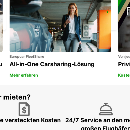
FLUGHAFEN TREVISO
TREVISO - ITALY
Europcar FleetShare
Von jed
u
All-in-One Carsharing-Lösung
Pri
Mehr erfahren
Koste
r mieten?
e versteckten Kosten
24/7 Service an den m
großen Flughäfe