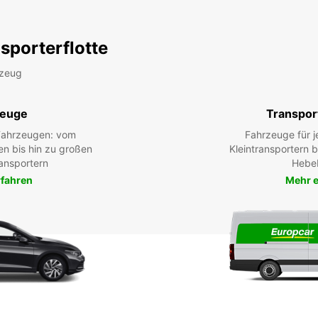
sporterflotte
rzeug
zeuge
Transpor
 Fahrzeugen: vom
Fahrzeuge für j
en bis hin zu großen
Kleintransportern 
ansportern
Hebe
rfahren
Mehr e