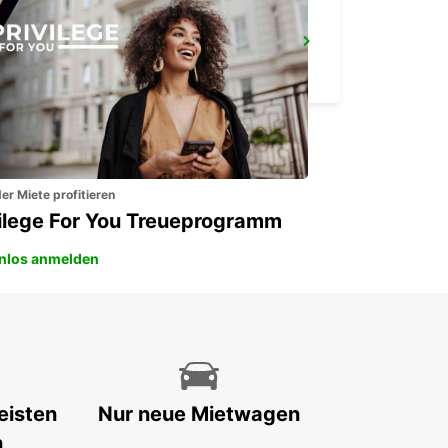
ST. MORITZ
ST. MORITZ - SWITZERLAND
er Miete profitieren
vilege For You Treueprogramm
nlos anmelden
eisten
Nur neue Mietwagen
n