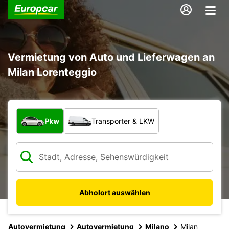
Vermietung von Auto und Lieferwagen an
Milan Lorenteggio
Welche Art von Fahrzeug?
Pkw
Transporter & LKW
Abholort auswählen
Autovermietung
Autovermietung
Milano
Milan