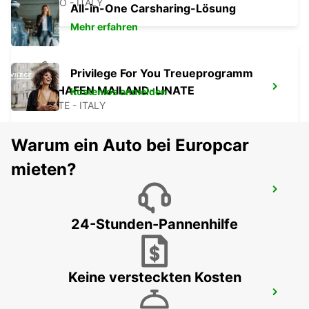
ASSAGO - ITALY
All-in-One Carsharing-Lösung
Mehr erfahren
Privilege For You Treueprogramm
FLUGHAFEN MAILAND-LINATE
Kostenlos anmelden
SEGRATE - ITALY
Warum ein Auto bei Europcar
mieten?
MONZA
MONZA - ITALY
24-Stunden-Pannenhilfe
Keine versteckten Kosten
CASTELLANZA