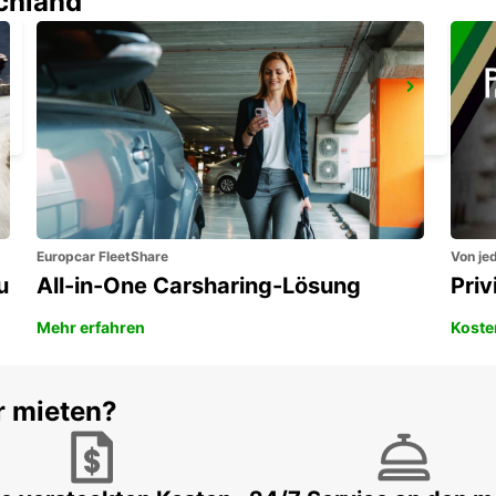
schland
LODI
LODI - ITALY
Europcar FleetShare
Von jed
u
All-in-One Carsharing-Lösung
Pri
Mehr erfahren
Koste
r mieten?