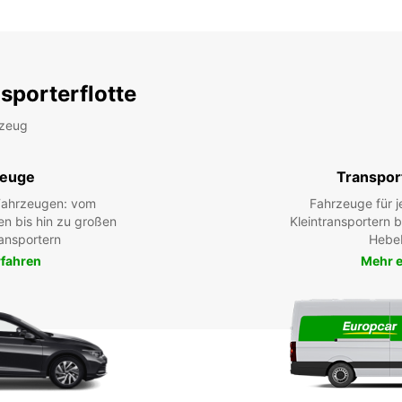
sporterflotte
rzeug
zeuge
Transpor
 Fahrzeugen: vom
Fahrzeuge für j
en bis hin zu großen
Kleintransportern 
ansportern
Hebe
rfahren
Mehr e