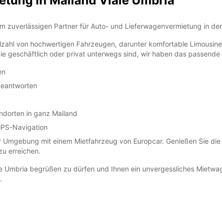
tung in Mailand Viale Umbria
m zuverlässigen Partner für Auto- und Lieferwagenvermietung in der
SA:
 Vielzahl von hochwertigen Fahrzeugen, darunter komfortable Limous
 Sie geschäftlich oder privat unterwegs sind, wir haben das passende
SO:
en
*Abhol
Öffnun
beantworten
Die Öf
Feiert
dorten in ganz Mailand
GPS-Navigation
 Umgebung mit einem Mietfahrzeug von Europcar. Genießen Sie die Fr
zu erreichen.
ale Umbria begrüßen zu dürfen und Ihnen ein unvergessliches Mietwa
.