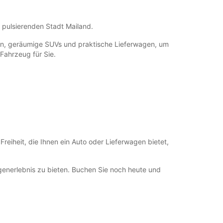
12:31 - 14:29*
18:01 - 18:30*
 pulsierenden Stadt Mailand.
08:30 - 12:00
08:00 - 08:29*
inen, geräumige SUVs und praktische Lieferwagen, um
 Fahrzeug für Sie.
Geschlossen
ung und Rückgabe außerhalb der
gszeiten verfügbar
fnungszeiten können aufgrund von gesetzlichen
agen variieren.
+39 (02) 54123371
eiheit, die Ihnen ein Auto oder Lieferwagen bietet,
Route
generlebnis zu bieten. Buchen Sie noch heute und