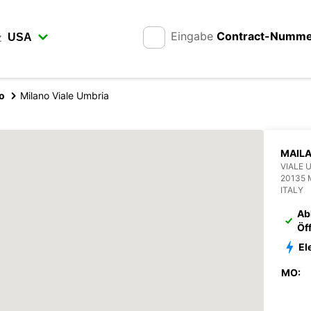
Eingabe
Contract-Numm
z
o
Milano Viale Umbria
MAILA
VIALE 
20135 
ITALY
Ab
Öf
El
MO: