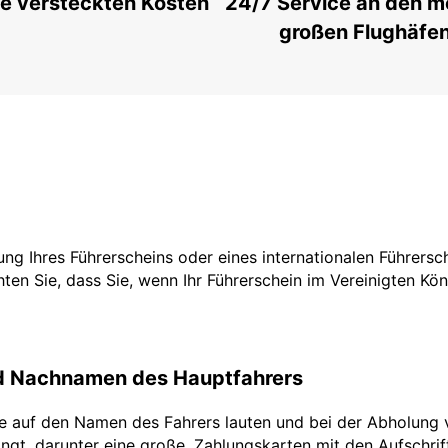
e versteckten Kosten
24/7 Service an den m
großen Flughäfe
tzung Ihres Führerscheins oder eines internationalen Führers
ten Sie, dass Sie, wenn Ihr Führerschein im Vereinigten Köni
nd Nachnamen des Hauptfahrers
te auf den Namen des Fahrers lauten und bei der Abholung 
ngt, darunter eine große. Zahlungskarten mit den Aufschrifte