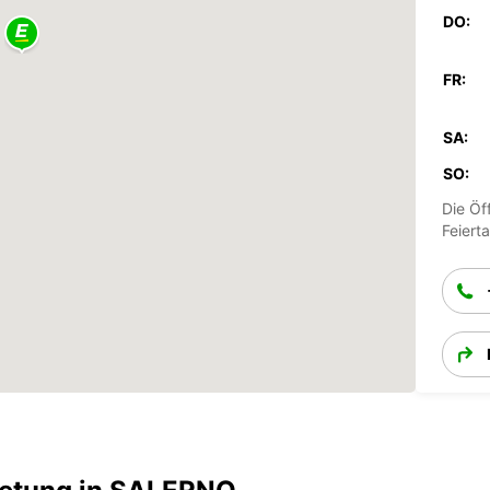
DO:
FR:
SA:
SO:
Die Öf
Feiert