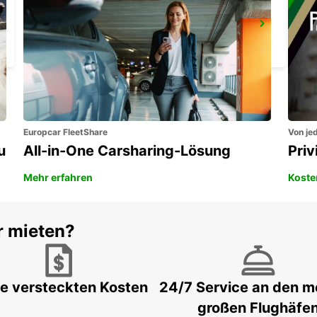
BARLETTA
BARLETTA - ITALY
Europcar FleetShare
Von jed
u
All-in-One Carsharing-Lösung
Pri
Mehr erfahren
Koste
r mieten?
e versteckten Kosten
24/7 Service an den m
großen Flughäfe