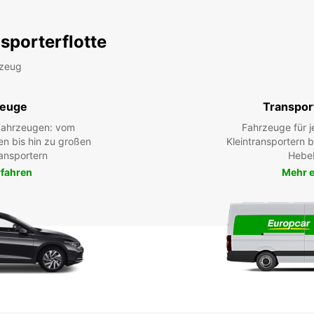
sporterflotte
rzeug
zeuge
Transpor
 Fahrzeugen: vom
Fahrzeuge für j
en bis hin zu großen
Kleintransportern 
ansportern
Hebe
rfahren
Mehr e