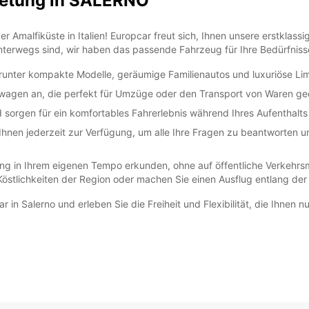
ietung in SALERNO
er Amalfiküste in Italien! Europcar freut sich, Ihnen unsere erstklas
 unterwegs sind, wir haben das passende Fahrzeug für Ihre Bedürfniss
arunter kompakte Modelle, geräumige Familienautos und luxuriöse Li
erwagen an, die perfekt für Umzüge oder den Transport von Waren gee
orgen für ein komfortables Fahrerlebnis während Ihres Aufenthalts 
hnen jederzeit zur Verfügung, um alle Ihre Fragen zu beantworten u
g in Ihrem eigenen Tempo erkunden, ohne auf öffentliche Verkehrsm
en Köstlichkeiten der Region oder machen Sie einen Ausflug entlang d
 in Salerno und erleben Sie die Freiheit und Flexibilität, die Ihnen 