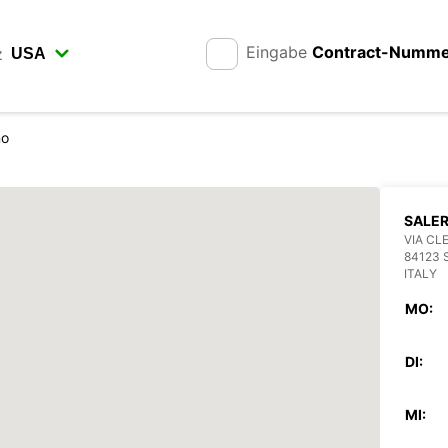
Eingabe
Contract-Numm
z
no
SALE
VIA CL
84123 
ITALY
MO:
DI:
MI: