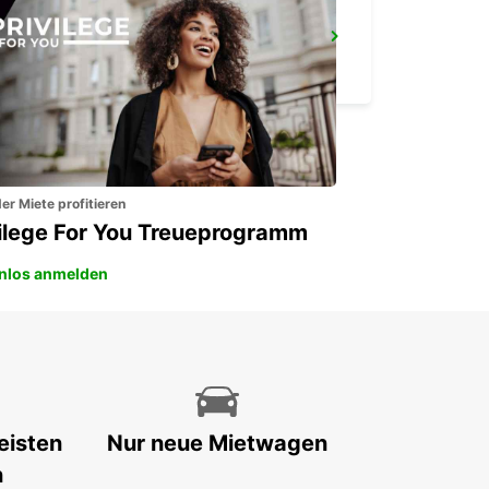
VASTO
VASTO - ITALY
er Miete profitieren
vilege For You Treueprogramm
nlos anmelden
eisten
Nur neue Mietwagen
n