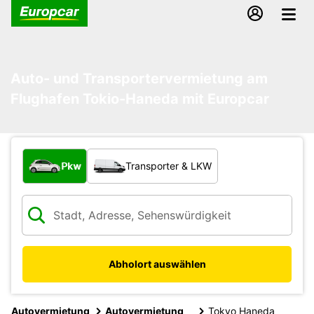
Auto- und Transportervermietung am
Flughafen Tokio-Haneda mit Europcar
Welche Art von Fahrzeug?
Pkw
Transporter & LKW
Abholort auswählen
Autovermietung
Autovermietung
Tokyo Haneda