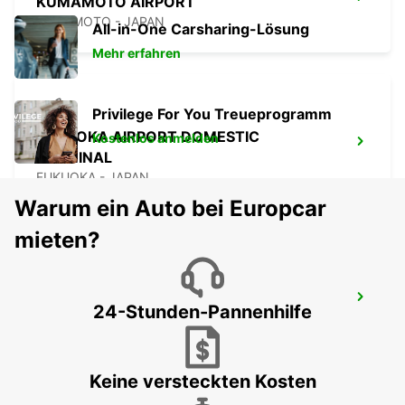
KUMAMOTO AIRPORT
KUMAMOTO - JAPAN
All-in-One Carsharing-Lösung
Mehr erfahren
Privilege For You Treueprogramm
FUKUOKA AIRPORT DOMESTIC
Kostenlos anmelden
TERMINAL
FUKUOKA - JAPAN
Warum ein Auto bei Europcar
mieten?
FUKUOKA AIRPORT INTERNATIONAL
24-Stunden-Pannenhilfe
TERMINAL
FUKUOKA - JAPAN
Keine versteckten Kosten