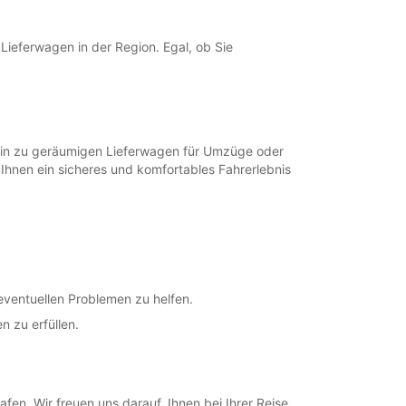
ung und Rückgabe außerhalb der
gszeiten verfügbar
fnungszeiten können aufgrund von gesetzlichen
Lieferwagen in der Region. Egal, ob Sie
agen variieren.
+352 (0) 434588
 hin zu geräumigen Lieferwagen für Umzüge oder
Route
 Ihnen ein sicheres und komfortables Fahrerlebnis
eventuellen Problemen zu helfen.
n zu erfüllen.
en. Wir freuen uns darauf, Ihnen bei Ihrer Reise