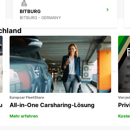
BITBURG
BITBURG - GERMANY
schland
ST AVOLD
SAINT AVOLD - FRANCE
Europcar FleetShare
Von jed
u
All-in-One Carsharing-Lösung
Pri
Mehr erfahren
Koste