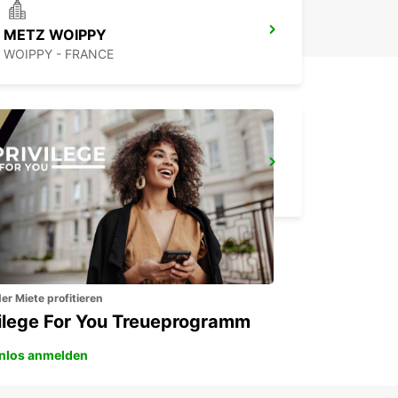
METZ WOIPPY
WOIPPY - FRANCE
ST. WENDEL
ST WENDEL - GERMANY
er Miete profitieren
vilege For You Treueprogramm
nlos anmelden