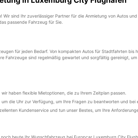
etung in Luxemburg City Flughafen
*Abhol
Öffnun
Die Öf
Wir sind Ihr zuverlässiger Partner für die Anmietung von Autos und 
Feiert
 das passende Fahrzeug für Sie.
rzeugen für jeden Bedarf. Von kompakten Autos für Stadtfahrten bis
ere Fahrzeuge sind regelmäßig gewartet und sorgfältig gereinigt, um
g, wir haben flexible Mietoptionen, die zu Ihrem Zeitplan passen.
 um die Uhr zur Verfügung, um Ihre Fragen zu beantworten und bei 
xzellenten Kundenservice und tun unser Bestes, um Ihre Anforderunge
 noch heute Ihr Wunschfahrzeug bei Europcar Luxemburg City Flughaf