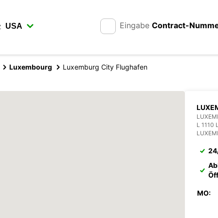
Eingabe
Contract-Numm
z
Luxembourg
Luxemburg City Flughafen
LUXE
LUXEM
L 1110
LUXEM
24
Ab
Öf
MO: