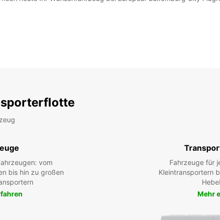
sporterflotte
rzeug
zeuge
Transpor
 Fahrzeugen: vom
Fahrzeuge für j
en bis hin zu großen
Kleintransportern 
ansportern
Hebe
rfahren
Mehr e