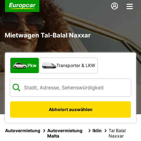
Mietwagen Tal-Balal Naxxar
Welche Art von Fahrzeug?
Pkw
Transporter & LKW
Abholort auswählen
Autovermietung
Autovermietung
Iklin
Tal Balal
Malta
Naxxar