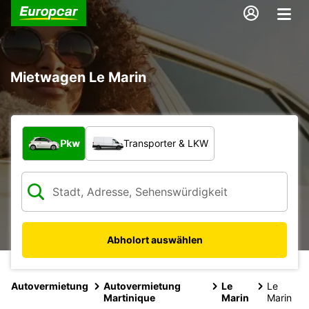
Mietwagen Le Marin
Welche Art von Fahrzeug?
Pkw
Transporter & LKW
Abholort auswählen
Autovermietung
Autovermietung
Le
Le
Martinique
Marin
Marin