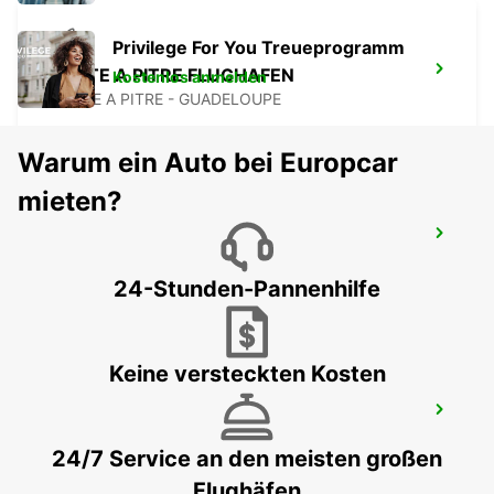
Privilege For You Treueprogramm
POINTE A PITRE FLUGHAFEN
Kostenlos anmelden
POINTE A PITRE - GUADELOUPE
Warum ein Auto bei Europcar
mieten?
JARRY - BAIE-MAHAULT
JARRY BAIE MAHAULT - GUADELOUPE
24-Stunden-Pannenhilfe
Keine versteckten Kosten
GRANTLEY ADAMS INTERNATIONALER
FLUGHAFEN
CHRIST CHURCH - BARBADOS
24/7 Service an den meisten großen
Flughäfen