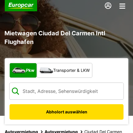
Mietwagen Ciudad Del Carmen Intl
Flughafen
Welche Art von Fahrzeug?
Pkw
Transporter & LKW
Abholort auswählen
Autovermietung
Autovermietung
Ciudad Del Carmen