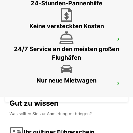
24-Stunden-Pannenhilfe
SUVA - FIJI
Keine versteckten Kosten
HERVEY BAY URANGAN
URANGAN - AUSTRALIA
24/7 Service an den meisten großen
Flughäfen
Nur neue Mietwagen
HERVEY BAY FLUGHAFEN
HERVEY BAY - AUSTRALIA
Gut zu wissen
Was sollten Sie zur Anmietung mitbringen?
Ihr gültiger Führerschein