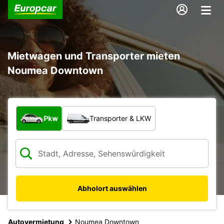
Mietwagen und Transporter mieten
Noumea Downtown
Welche Art von Fahrzeug?
Pkw
Transporter & LKW
Abholort auswählen
Autovermietung
Noumea Downtown