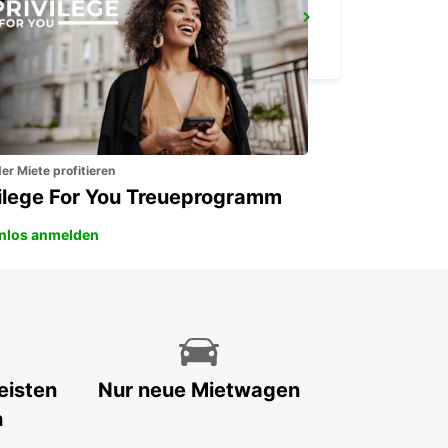
MANILA NINOY AQUINO INTL. FLUGHAFEN T2
PASAY - PHILIPPINES
er Miete profitieren
vilege For You Treueprogramm
nlos anmelden
eisten
Nur neue Mietwagen
n