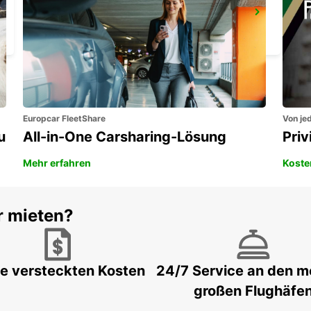
DAVAO SEDA ABREEZA HOTEL
DAVAO - PHILIPPINES
Europcar FleetShare
Von jed
u
All-in-One Carsharing-Lösung
Pri
Mehr erfahren
Koste
r mieten?
e versteckten Kosten
24/7 Service an den m
großen Flughäfe