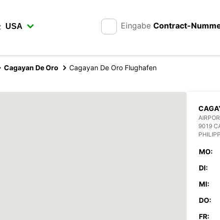
Eingabe
Contract-Numm
z
Cagayan De Oro
Cagayan De Oro Flughafen
CAGAY
AIRPOR
9019 C
PHILIP
MO:
DI:
MI:
DO:
FR: