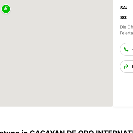
SA:
SO:
Die Öf
Feiert