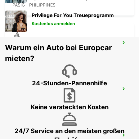
PASIG - PHILIPPINES
Privilege For You Treueprogramm
Kostenlos anmelden
CLARK PAVILION MALL STATION
Warum ein Auto bei Europcar
ANGELES CITY PAMPANGA - PHILIPPINES
mieten?
24-Stunden-Pannenhilfe
CLARK FLUGHAFEN
ANGELES CITY PAMPANGA - PHILIPPINES
Keine versteckten Kosten
24/7 Service an den meisten großen
CEBU SEDA AYALA CENTER CEBU