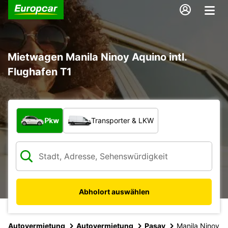
Mietwagen Manila Ninoy Aquino intl.
Flughafen T1
Welche Art von Fahrzeug?
Pkw
Transporter & LKW
Abholort auswählen
Autovermietung
Autovermietung
Pasay
Manila Ninoy