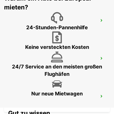
mieten?
MISKOLC
24-Stunden-Pannenhilfe
MISKOLC - HUNGARY
Keine versteckten Kosten
MISKOLC BOSCH IMPLANT
MISKOLC - HUNGARY
24/7 Service an den meisten großen
Flughäfen
Nur neue Mietwagen
BRESLAU FLUGHAFEN
WROCLAW - POLAND
Gut zu wissen