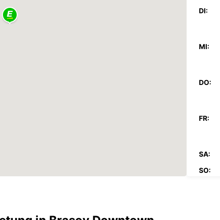
DI:
MI:
DO:
FR:
SA:
SO:
*Abhol
Öffnun
Die Öf
Feiert