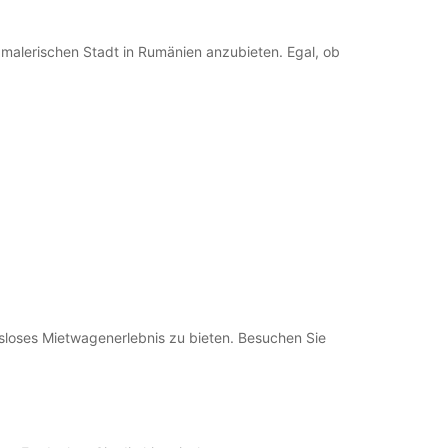
+40 (745) 236660
malerischen Stadt in Rumänien anzubieten. Egal, ob
Route
loses Mietwagenerlebnis zu bieten. Besuchen Sie