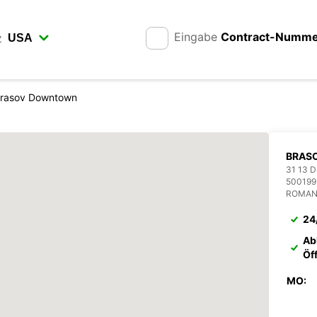
Eingabe
Contract-Numm
z
rasov Downtown
BRASO
31 13 
500199
ROMAN
24
Ab
Öf
MO: