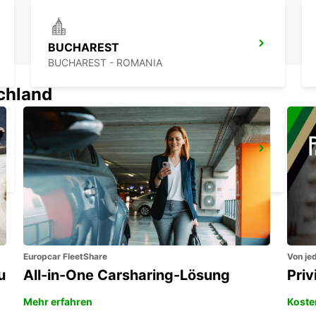
BUCHAREST
BUCHAREST - ROMANIA
schland
JASSY FLUGHAFEN
IASI - ROMANIA
Europcar FleetShare
Von jed
u
All-in-One Carsharing-Lösung
Pri
Mehr erfahren
Koste