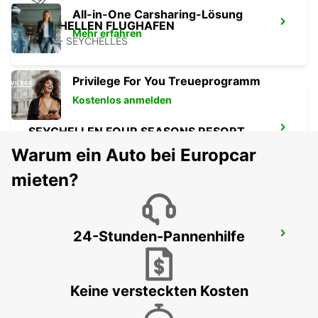
All-in-One Carsharing-Lösung
SEYCHELLEN FLUGHAFEN
Mehr erfahren
MAHE - SEYCHELLES
Privilege For You Treueprogramm
Kostenlos anmelden
SEYCHELLEN FOUR SEASONS RESORT
MAHE - SEYCHELLES
Warum ein Auto bei Europcar
mieten?
24-Stunden-Pannenhilfe
DZAOUDZI FLUGHAFEN
PAMANDZI - MAYOTTE
Keine versteckten Kosten