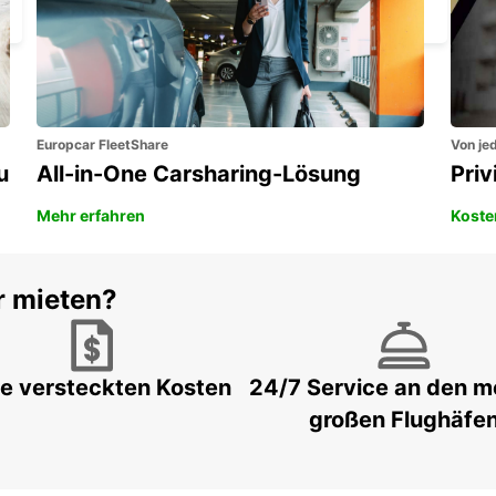
KOPER - SLOVENIA
Europcar FleetShare
Von jed
u
All-in-One Carsharing-Lösung
Pri
Mehr erfahren
Koste
r mieten?
e versteckten Kosten
24/7 Service an den m
großen Flughäfe