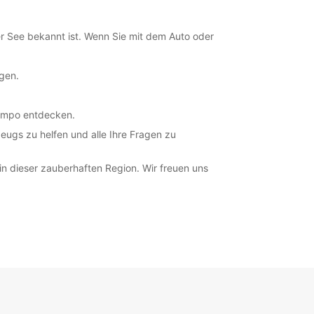
ung und Rückgabe außerhalb der
gszeiten verfügbar
fnungszeiten können aufgrund von gesetzlichen
r See bekannt ist. Wenn Sie mit dem Auto oder
agen variieren.
gen.
+386 (31) 382055
Tempo entdecken.
Route
eugs zu helfen und alle Ihre Fragen zu
n dieser zauberhaften Region. Wir freuen uns