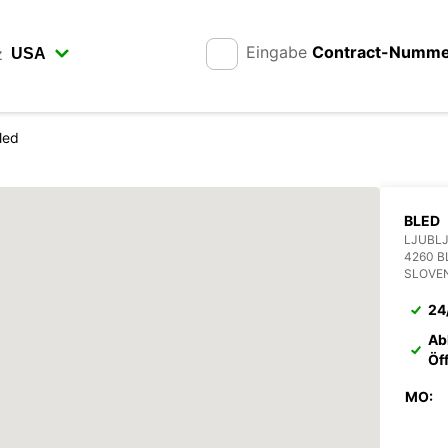
Eingabe
Contract-Numm
z
led
BLED
LJUBLJ
4260 B
SLOVE
24
Ab
Öf
MO: