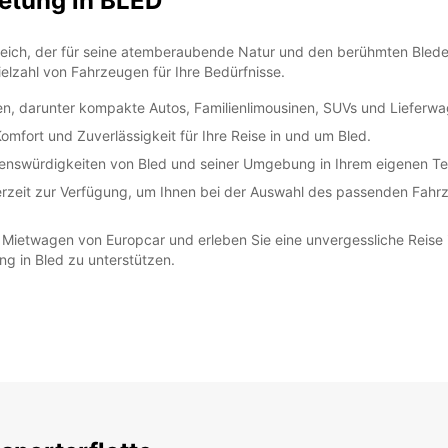
etung in BLED
*Abhol
Öffnun
Die Öf
rreich, der für seine atemberaubende Natur und den berühmten Blede
Feiert
elzahl von Fahrzeugen für Ihre Bedürfnisse.
n, darunter kompakte Autos, Familienlimousinen, SUVs und Lieferwa
mfort und Zuverlässigkeit für Ihre Reise in und um Bled.
Sehenswürdigkeiten von Bled und seiner Umgebung in Ihrem eigenen 
erzeit zur Verfügung, um Ihnen bei der Auswahl des passenden Fahrz
ietwagen von Europcar und erleben Sie eine unvergessliche Reise i
ng in Bled zu unterstützen.