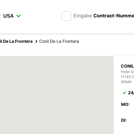
Eingabe
Contract-Numm
z
l De La Frontera
Conil De La Frontera
CONIL
Hotel G
11140 C
SPAIN
24
MO:
DI: