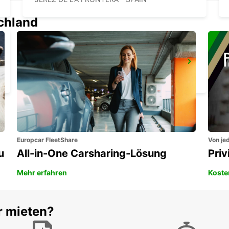
schland
TANGIER
TANGIER - MOROCCO
Europcar FleetShare
Von jed
u
All-in-One Carsharing-Lösung
Pri
Mehr erfahren
Koste
r mieten?