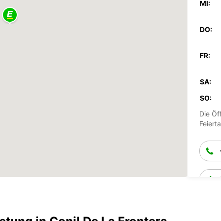
MI:
DO:
FR:
SA:
SO:
Die Öf
Feiert