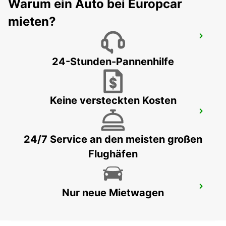
Warum ein Auto bei Europcar
mieten?
BARCELONA POBLENOU SUPERSITE
BARCELONA - SPAIN
24-Stunden-Pannenhilfe
Keine versteckten Kosten
BARCELONA GRAN VIA
BARCELONA - SPAIN
24/7 Service an den meisten großen
Flughäfen
PERPIGNAN AIRPORT OPEN 2 12 25
Nur neue Mietwagen
PERPIGNAN - FRANCE