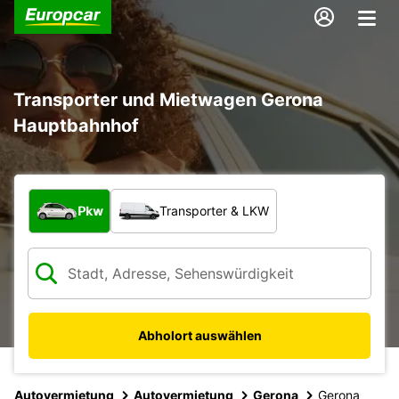
Transporter und Mietwagen Gerona
Hauptbahnhof
Welche Art von Fahrzeug?
Pkw
Transporter & LKW
Abholort auswählen
Autovermietung
Autovermietung
Gerona
Gerona