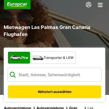
Mietwagen Las Palmas Gran Canaria
Flughafen
Welche Art von Fahrzeug?
Pkw
Transporter & LKW
Abholort auswählen
Autovermietung
Autovermietung
Gran
Las