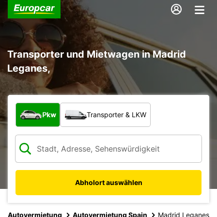
Transporter und Mietwagen in Madrid
Leganes,
Welche Art von Fahrzeug?
Pkw
Transporter & LKW
Abholort auswählen
Autovermietung
Autovermietung Spain
Madrid Leganes