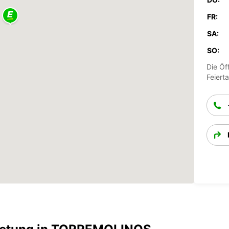
FR:
SA:
SO:
Die Öf
Feiert