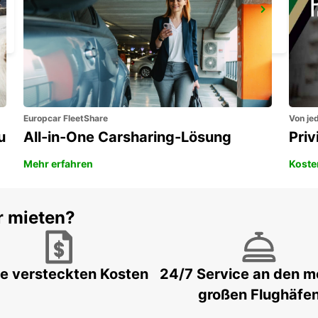
ALGECIRAS
ALGECIRAS - SPAIN
Europcar FleetShare
Von jed
u
All-in-One Carsharing-Lösung
Pri
Mehr erfahren
Koste
r mieten?
e versteckten Kosten
24/7 Service an den m
großen Flughäfe