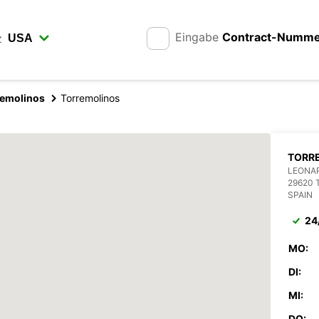
Eingabe
Contract-Numm
z
remolinos
Torremolinos
TORR
LEONA
29620
SPAIN
24
MO:
DI:
MI:
DO: