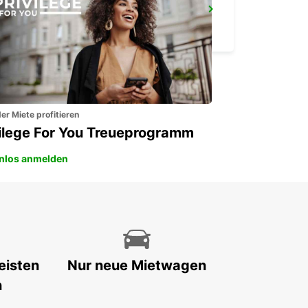
GRANADA HAUPTBAHNHOF
GRANADA - SPAIN
er Miete profitieren
vilege For You Treueprogramm
nlos anmelden
eisten
Nur neue Mietwagen
n