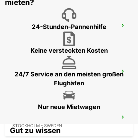
mieten?
24-Stunden-Pannenhilfe
STOCKHOLM KISTA
KISTA - SWEDEN
Keine versteckten Kosten
STOCKHOLM AUDI KISTA
24/7 Service an den meisten großen
KISTA - SWEDEN
Flughäfen
Nur neue Mietwagen
STOCKHOLM HAMMARBY
STOCKHOLM - SWEDEN
Gut zu wissen