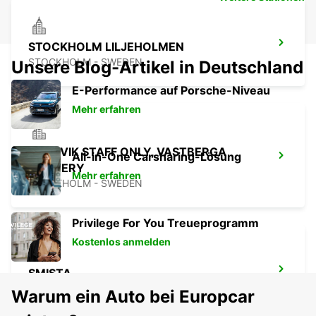
STOCKHOLM LILJEHOLMEN
STOCKHOLM - SWEDEN
Unsere Blog-Artikel in Deutschland
E-Performance auf Porsche-Niveau
Mehr erfahren
SANDVIK STAFF ONLY, VASTBERGA
All-in-One Carsharing-Lösung
DELIVERY
Mehr erfahren
STOCKHOLM - SWEDEN
Privilege For You Treueprogramm
Kostenlos anmelden
SMISTA
SEGELTORP - SWEDEN
Warum ein Auto bei Europcar