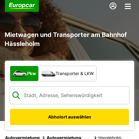
Mietwagen und Transporter am Bahnhof
Hässleholm
Welche Art von Fahrzeug?
Pkw
Transporter & LKW
Abholort auswählen
Autovermietung
Autovermietung
Hassleholm