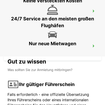
Keine versteckten Kosten
SCANDINAVIAN MOUNTAINS
SALEN - SWEDEN
24/7 Service an den meisten großen
Flughäfen
Nur neue Mietwagen
LUDVIKA
LUDVIKA - SWEDEN
Gut zu wissen
Was sollten Sie zur Anmietung mitbringen?
Ihr gültiger Führerschein
Falls erforderlich - eine offizielle Übersetzung
Ihres Führerscheins oder eines internationalen