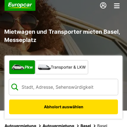
Mietwagen und Transporter mieten Basel,
Messeplatz
Welche Art von Fahrzeug?
Pkw
Transporter & LKW
Abholort auswählen
Autovermietung
Autovermietung
Basel
Basel