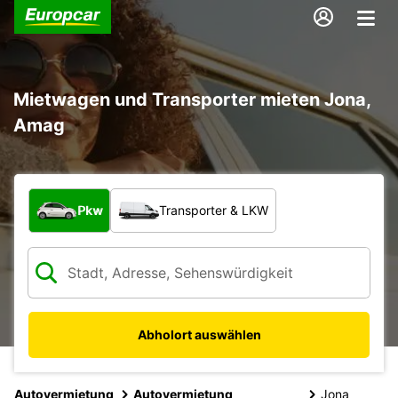
Mietwagen und Transporter mieten Jona,
Amag
Welche Art von Fahrzeug?
Pkw
Transporter & LKW
Abholort auswählen
Autovermietung
Autovermietung
Jona